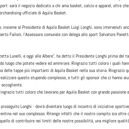
Sport: sarà il negozio dedicato a chi ama basket, calcio e apparel, oltre che
merchandising ufficiale di Aquila Basket.
le, insieme al Presidente di Aquila Basket Luigi Longhi, sono intervenuti an
berto Failoni, l'Assessore comunale con delega allo sport Salvatore Panett
etta Lunelli, e oggi alle Albere", ha detto il Presidente Longhi prima del t
dido luogo che potete vedere ed ammirare. Ringrazio tutti coloro i quali h
a delle tappe più importanti di Aquila Basket nella sua storia. Ringrazio qui
realizzare questo stupendo complesso, e tutti gli sponsor che ci hanno aiu
ì accogliente.
ringrazio tutti coloro che lavorano per Aquila Basket con grande passione 
proseguito Longhi - dovrà diventare luogo di incontro di iniziative sportive, 
rentino nel suo complesso. Ritengo infatti che il nostro compito sia oltre c
ello di contribuire nei limiti delle nostre possibilità, una migliore qualità 