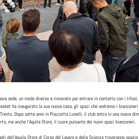
ova sede, un modo diverso e rinnovato per entrare in contatto con i tifosi, i
asket ha inaugurato la sua nuova casa, gli spazi che vedranno i bianconeri
 Trento. Dopo sette anni in Piazzetta Lunelli, il club entra in una nuova dim
erto, ma anche l'Aquila Store, il cuore pulsante dei nuovi spazi bianconeri.
dri dell'Aquila Store di Corso del Lavoro e della Scienza troveranno spazi