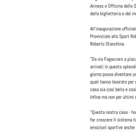
Airness e Officina dello 
della biglietteria e del 
All'inaugurazione ufficia
Provinciale allo Sport Ro
Roberto Stanchina.
"Da via Fogazzaro a piazz
arrivati in questo splen
giorno possa diventare un
quali hanno lavorato per 
casa sia così bella e cos
Infine ma non per ultimi 
"Questa nostra casa - ha 
far crescere Il sistema t
emozioni sportive anche qu