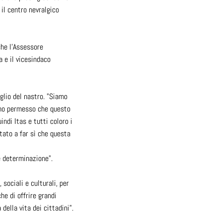
 il centro nevralgico
che l'Assessore
a e il vicesindaco
aglio del nastro. "Siamo
anno permesso che questo
ndi Itas e tutti coloro i
tato a far sì che questa
e determinazione".
sociali e culturali, per
he di offrire grandi
della vita dei cittadini".