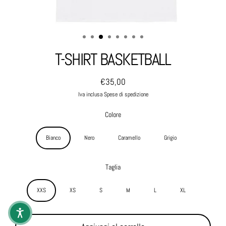
T-SHIRT BASKETBALL
€35,00
Prezzo normale
Iva inclusa Spese di spedizione
Colore
Bianco
Nero
Caramello
Grigio
Taglia
XXS
XS
S
M
L
XL