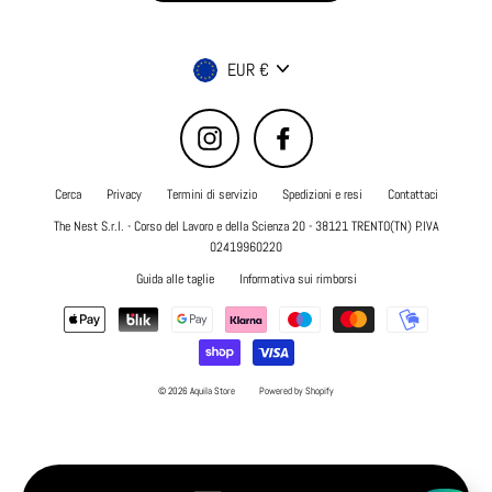
Valuta
EUR €
Instagram
Facebook
Cerca
Privacy
Termini di servizio
Spedizioni e resi
Contattaci
The Nest S.r.l. - Corso del Lavoro e della Scienza 20 - 38121 TRENTO(TN) P.IVA
02419960220
Guida alle taglie
Informativa sui rimborsi
© 2026 Aquila Store
Powered by Shopify