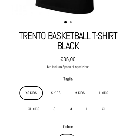
TRENTO BASKETBALL T-SHIRT
BLACK
€35,00
Prezzo normale
Iva inclusa Spese di spedizione
Taglia
XS KIDS
S KIDS
M KIDS
L KIDS
XL KIDS
S
M
L
XL
Colore