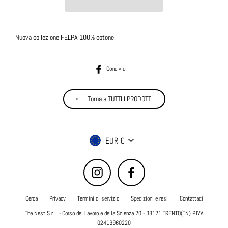
Nuova collezione FELPA 100% cotone.
Condividi su Facebook
Condividi
⟵ Torna a TUTTI I PRODOTTI
Valuta
EUR €
Instagram
Facebook
Cerca
Privacy
Termini di servizio
Spedizioni e resi
Contattaci
The Nest S.r.l. - Corso del Lavoro e della Scienza 20 - 38121 TRENTO(TN) P.IVA
02419960220