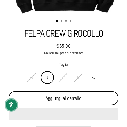
FELPA CREW GIROCOLLO
€65,00
Prezzo normale
Iva inclusa Spese di spedizione
Taglia
XS
S
M
L
XL
Aggiungi al carrello