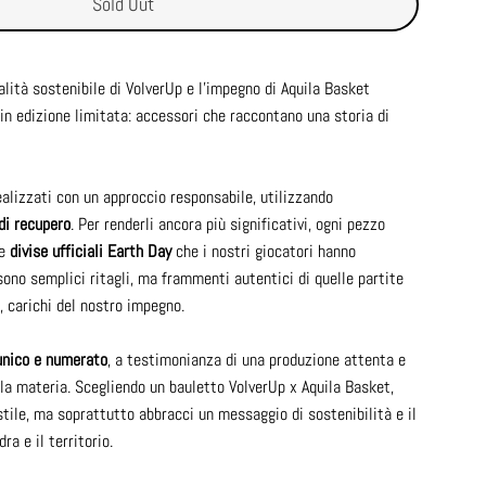
Sold Out
nalità sostenibile di VolverUp e l'impegno di Aquila Basket
 in edizione limitata: accessori che raccontano una storia di
realizzati con un approccio responsabile, utilizzando
di recupero
. Per renderli ancora più significativi, ogni pezzo
le
divise ufficiali Earth Day
che i nostri giocatori hanno
ono semplici ritagli, ma frammenti autentici di quelle partite
, carichi del nostro impegno.
unico e numerato
, a testimonianza di una produzione attenta e
 la materia. Scegliendo un bauletto VolverUp x Aquila Basket,
stile, ma soprattutto abbracci un messaggio di sostenibilità e il
a e il territorio.