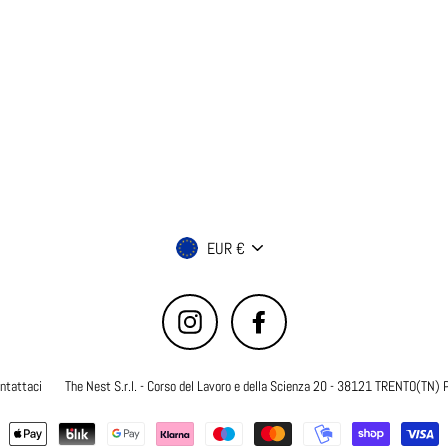
Valuta
EUR €
Instagram
Facebook
ntattaci
The Nest S.r.l. - Corso del Lavoro e della Scienza 20 - 38121 TRENTO(TN