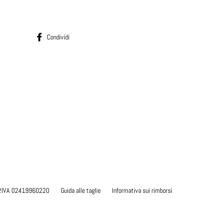
Condividi su Facebook
Condividi
) P.IVA 02419960220
Guida alle taglie
Informativa sui rimborsi