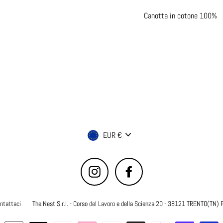
Canotta in cotone 100%
Valuta
EUR €
Instagram
Facebook
ntattaci
The Nest S.r.l. - Corso del Lavoro e della Scienza 20 - 38121 TRENTO(TN