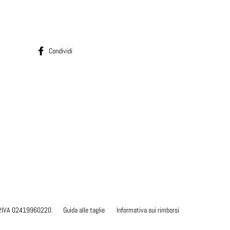
Condividi su Facebook
Condividi
) P.IVA 02419960220
Guida alle taglie
Informativa sui rimborsi