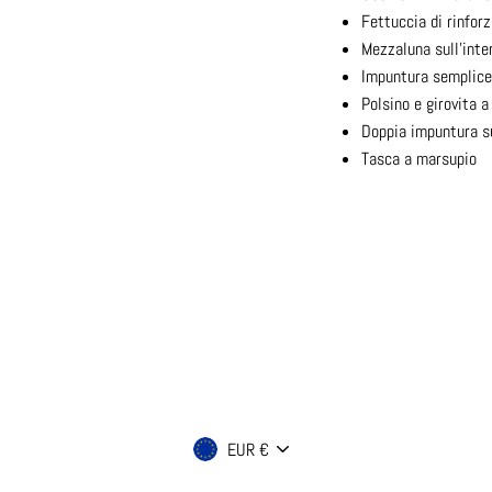
Fettuccia di rinforz
Mezzaluna sull'inte
Impuntura semplice 
Polsino e girovita 
Doppia impuntura su
Tasca a marsupio
Valuta
EUR €