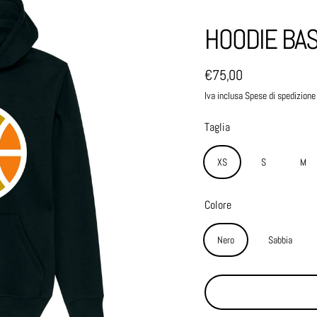
HOODIE BA
€75,00
Prezzo normale
Iva inclusa Spese di spedizione
Taglia
XS
S
M
Colore
Nero
Sabbia