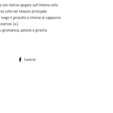
o con motivo spigato sull'interno collo
rno collo nel tessuto principale
lungo il girocollo e intorno al cappuccio
a costine 1x1
 giromanica, polsino e girovita
Condividi su Facebook
Condividi