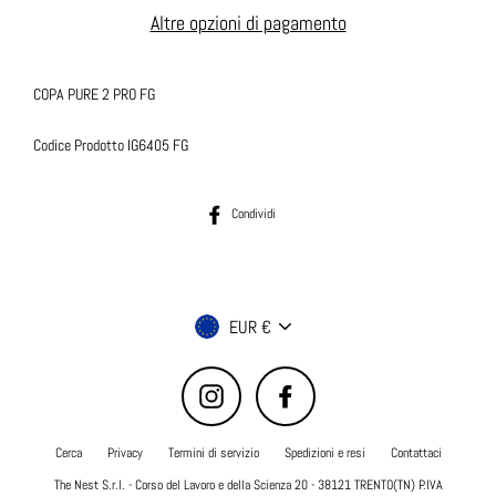
Altre opzioni di pagamento
COPA PURE 2 PRO FG
Codice Prodotto IG6405 FG
Condividi su Facebook
Condividi
Valuta
EUR €
Instagram
Facebook
Cerca
Privacy
Termini di servizio
Spedizioni e resi
Contattaci
The Nest S.r.l. - Corso del Lavoro e della Scienza 20 - 38121 TRENTO(TN) P.IVA