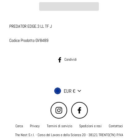
PREDATOR EDGE.3 LL TF J
Codice Prodotto GV8489
Condividi su Facebook
Condividi
Valuta
EUR €
Instagram
Facebook
Cerca
Privacy
Termini di servizio
Spedizioni e resi
Contattaci
The Nest S.r.l. - Corso del Lavoro e della Scienza 20 - 38121 TRENTO(TN) P.IVA