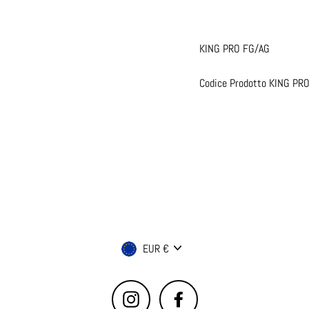
KING PRO FG/AG
Codice Prodotto KING PR
Valuta
EUR €
Instagram
Facebook