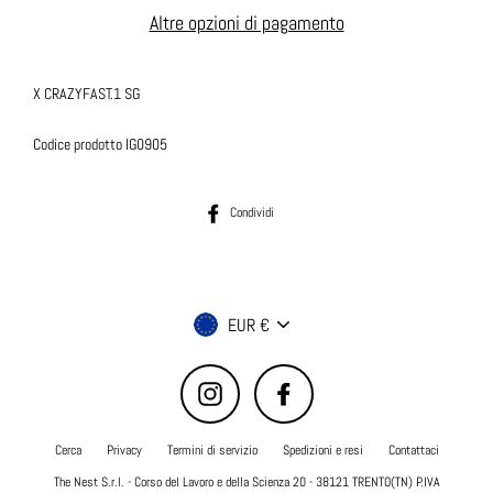
Altre opzioni di pagamento
X CRAZYFAST.1 SG
Codice prodotto IG0905
Condividi su Facebook
Condividi
Valuta
EUR €
Instagram
Facebook
Cerca
Privacy
Termini di servizio
Spedizioni e resi
Contattaci
The Nest S.r.l. - Corso del Lavoro e della Scienza 20 - 38121 TRENTO(TN) P.IVA