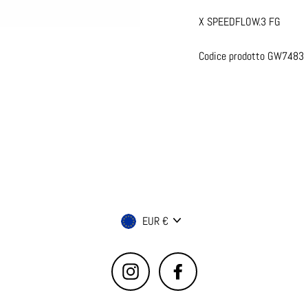
X SPEEDFLOW.3 FG
Codice prodotto GW7483
Valuta
EUR €
Instagram
Facebook