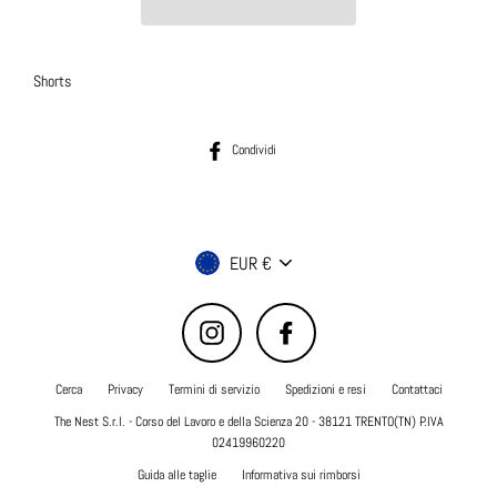
Shorts
Condividi su Facebook
Condividi
Valuta
EUR €
Instagram
Facebook
Cerca
Privacy
Termini di servizio
Spedizioni e resi
Contattaci
The Nest S.r.l. - Corso del Lavoro e della Scienza 20 - 38121 TRENTO(TN) P.IVA
02419960220
Guida alle taglie
Informativa sui rimborsi