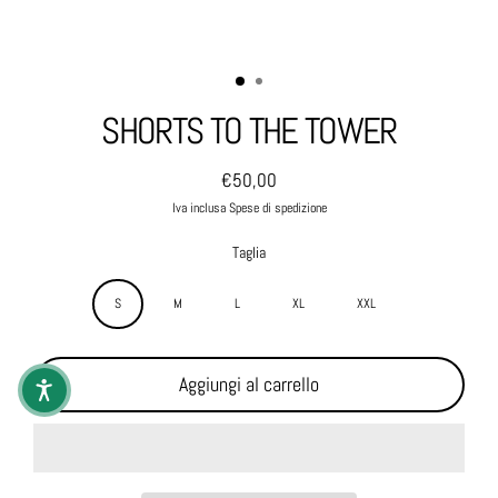
SHORTS TO THE TOWER
€50,00
Prezzo normale
Iva inclusa Spese di spedizione
Taglia
S
M
L
XL
XXL
Aggiungi al carrello