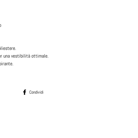
o
iestere.
r una vestibilità ottimale.
pirante.
Condividi su Facebook
Condividi